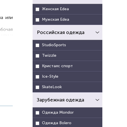
Женская Edea
ма или
Мужская Edea
абочая
Российская одежда
 чем у
StudioSports
ения и
более
Twizzle
льшую
Кристалс спорт
Ice-Style
о есть
SkateLook
одель
Зарубежная одежда
Pick -
Одежда Mondor
шанных
Одежда Bolero
тформе