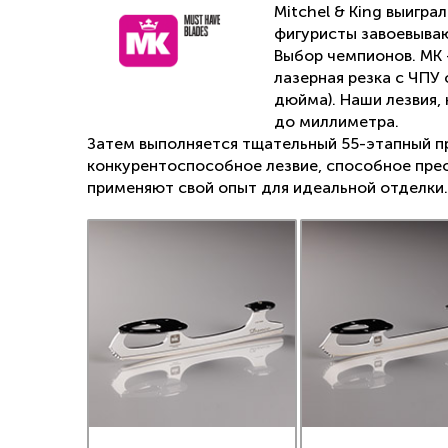
Mitchel & King выигра
с отдел
фигуристы завоевываю
7) Нижн
зубцов 
Выбор чемпионов. МК 
поэтому
лазерная резка с ЧПУ
элемен
дюйма). Наши лезвия,
четверн
до миллиметра.
8) Сопр
Затем выполняется тщательный 55-этапный пр
большая
конкурентоспособное лезвие, способное прео
9) Пер
применяют свой опыт для идеальной отделки.
облегче
Данная 
парного
Физиче
Parabol
лезвия:
- усто
исполн
фигурно
- более
часть 
затраты