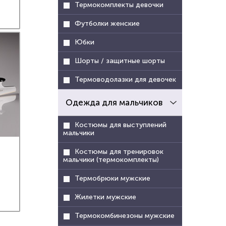
Термокомплекты девочки
ят для
Футболки женские
нности
нием
Юбки
я.
Шорты / защитные шорты
Термоводолазки для девочек
Одежда для мальчиков
Костюмы для выступлений
мальчики
Костюмы для тренировок
мальчики (термокомплекты)
Термобрюки мужские
Жилетки мужские
Термокомбинезоны мужские