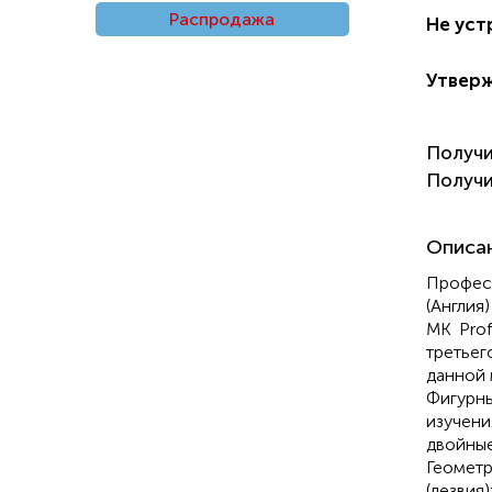
Распродажа
Не уст
Утвер
Получ
Получ
Описа
Профес
(Англия
MK Prof
третьег
данной 
Фигурны
изучен
двойные
Геомет
(лезвия)