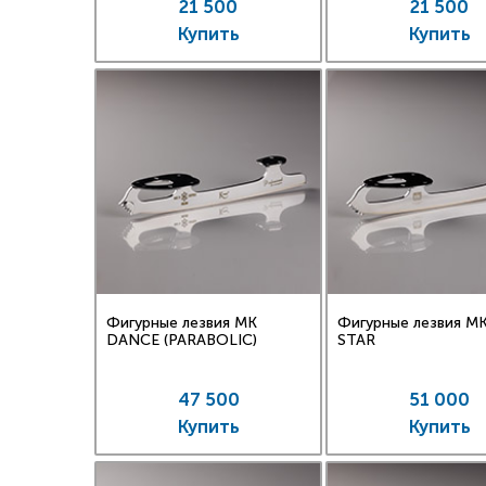
21 500
21 500
смотрит
Купить
Купить
Фигурны
изучени
конс
проконс
Фигурные лезвия MK
Фигурные лезвия M
DANCE (PARABOLIC)
STAR
47 500
51 000
Купить
Купить