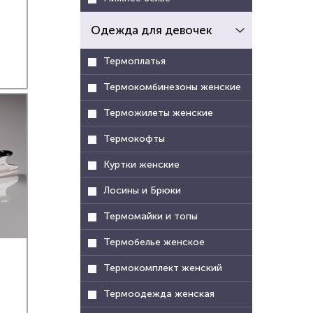
сокую
Одежда для девочек
ментов
Термоплатья
abolic
 льдом
Термокомбинезоны женские
Терможилеты женские
ения и
рожки,
Термокофты
ания.
Куртки женские
чении
ная и
Лосины и Брюки
 мере
я) или
Термомайки и топы
ько с
Термобелье женское
оньков
Термокомплект женский
Ultima
Термоодежда женская
чении: