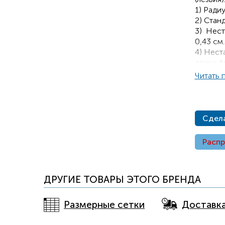
1) Ради
2) Стан
3) Нест
0,43 см.
4) Нест
длина ф
всех мо
Читать 
5) Сист
класси
активны
Произв
Сдела
рабочую
6) Толщ
Расп
ребра р
- прои
Paraboli
ДРУГИЕ ТОВАРЫ ЭТОГО БРЕНДА
- произ
модель P
- прои
Размерные сетки
Доставк
вариант
- новая