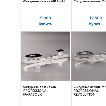
элемент
Фигурные лезвия MK Flight
Фигурные лезвия MK
- боле
остойч
фигурно
5 000
12 500
- профи
Купить
Купить
обеспеч
при изу
Физичес
- обесп
выполне
шаги, с
Для бо
сложны
индиви
правиль
радиус 
Обеспе
професс
Фигурные лезвия MK
Фигурные лезвия M
(лезвий)
PROFESSIONAL
PROFESSIONAL
(PARABOLIC)
REVOLUTION
Аналоги
Legacy 
Сравнит