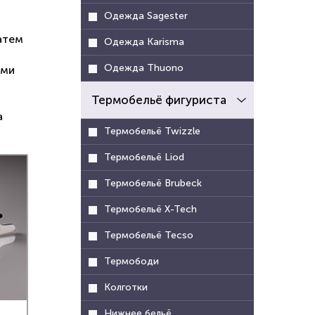
Одежда Sagester
истема
льдом,
атем
Одежда Karisma
ложных
йные и
Одежда Thuono
ыми
 более
Термобельё фигуриста
а
ез для
Термобельё Twizzle
 и для
Термобельё Liod
Термобельё Brubeck
арт и
 части
Термобельё X-Tech
еском
Термобельё Tecso
 части
Термободи
абочая
Колготки
ческие
ложных
Нижнее бельё