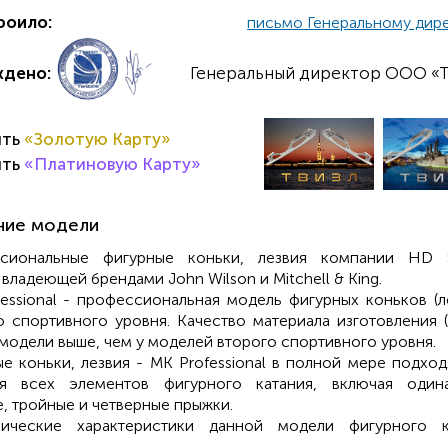
роило:
письмо Генеральному дир
ждено:
Генеральный директор ООО «Т
ить
«Золотую Карту»
ить
«Платиновую Карту»
ние модели
сиональные фигурные коньки, лезвия компании HD S
) владеющей брендами John Wilson и Mitchell & King.
essional - профессиональная модель фигурных коньков (л
о спортивного уровня. Качество материала изготовления (
модели выше, чем у моделей второго спортивного уровня.
е коньки, лезвия - MK Professional в полной мере подход
ия всех элементов фигурного катания, включая одина
, тройные и четверные прыжки.
рические характеристики данной модели фигурного к
: