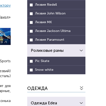
Лезвия Riedell
ектору
Лезвия John Wilson
визл»
Лезвия MK
Лезвия Jackson Ultima
Лезвия Paramount
Роликовые рамы
ports
Pic Skate
Snow white
езвий)
сталь)
ят для
ОДЕЖДА
рные,
онька
Одежда Edea