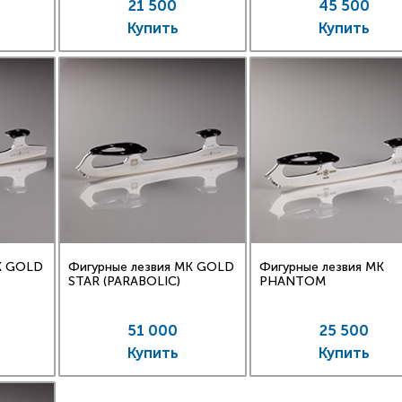
21 500
45 500
е техническое видеоприложение!
Купить
Купить
е коньки, лезвия MK Professional в полной мере подход
я всех элементов фигурного катания, но учитывая особе
трукции рекомендуется перед приобрете
ультироваться у технического специалиста высокого уровн
K GOLD
Фигурные лезвия MK GOLD
Фигурные лезвия MK
STAR (PARABOLIC)
PHANTOM
51 000
25 500
Купить
Купить