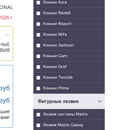
Коньки Aura
IONAL
Коньки Riedell
2026 г.
Коньки Risport
...
Коньки Wifa
НЫЕ
Коньки Jackson
ОВИЯ
Коньки Gam
Коньки Graf
Коньки Twizzle
руб
Коньки Prime
руб
Фигурные лезвия
чшие
Лезвия системы Matrix
вия!
Лезвия Matrix Galaxy