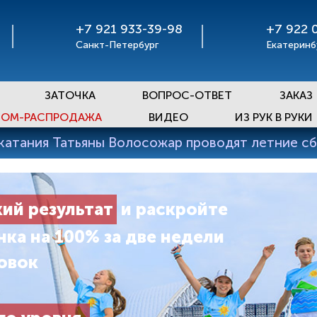
+7 921 933-39-98
+7 922 
Санкт-Петербург
Екатеринб
ЗАТОЧКА
ВОПРОС-ОТВЕТ
ЗАКАЗ
ОМ-РАСПРОДАЖА
ВИДЕО
ИЗ РУК В РУКИ
катания Татьяны Волосожар проводят летние сб
ий результат
и раскройте
нка на 100% за две недели
овок