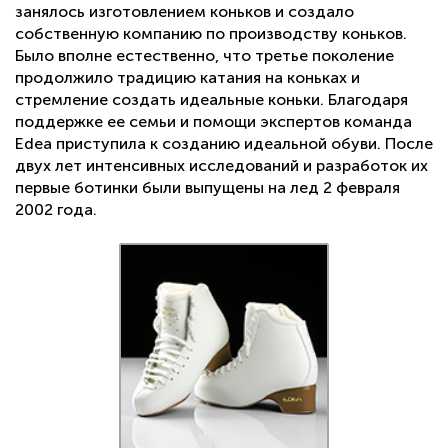
занялось изготовлением коньков и создало
вентиляции ботинка, обеспечивая сухой, тёплый и
собственную компанию по производству коньков.
работоспособный голеностопный сустав.
Было вполне естественно, что третье поколение
продолжило традицию катания на коньках и
Язык ботинка перфорирован для улучшенной
стремление создать идеальные коньки. Благодаря
вентиляции. Жёсткость ботинок по классификации Edea
поддержке ее семьи и помощи экспертов команда
(Италия) — 90.
Edea приступила к созданию идеальной обуви. После
двух лет интенсивных исследований и разработок их
Одни из лучших профессиональных ботинок по
удобству и комфорту благодаря итальянской колодке и
первые ботинки были выпущены на лед 2 февраля
технологиям.
2002 года.
Конструкция шнуровки не позволяет ослабить
фиксацию голеностопа при разрыве шнурков, снижая
риск серьёзных травм.
Самые лёгкие и лучшие ботинки в своём спортивном
классе.
Язык ботинка не сползает и не уходит в сторону,
повышая эффективность тренировок.