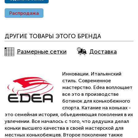
внешние и внутренние рёбра лезвия.
Распродажа
Contact Control — тонкая подошва и срезанный каблук
обеспечивают лучший контакт ботинка с лезвием,
облегчая выполнение профессиональных движений на
льду.
ДРУГИЕ ТОВАРЫ ЭТОГО БРЕНДА
Comfort — почти незаметное соединение верхней
Размерные сетки
Доставка
части ботинка и каблука делает ботинок однородным,
повышая комфорт при катании.
Hooks — расположение крючков на границе отворотов
Инновации. Итальянский
верхней части ботинка позволяет плотнее зашнуровать
стиль. Современное
ботинки и избежать чрезмерного давления на эту часть
мастерство. Edea воплощает
ноги.
все это в производстве
ботинок для конькобежного
Ноу-Хау компании Edea (Италия) — одна из лучших
спорта. Катание на коньках -
систем шнуровки в зоне крючков, которые не гнутся и
это семейная история, объединяющая поколения в их
не ломаются.
увлечении. Все началось с того, что дедушка делал
коньки высшего качества в своей мастерской для
Возможность для фигуриста или родителей юного
местных конькобежцев. Второе поколение также
спортсмена самостоятельно активировать систему