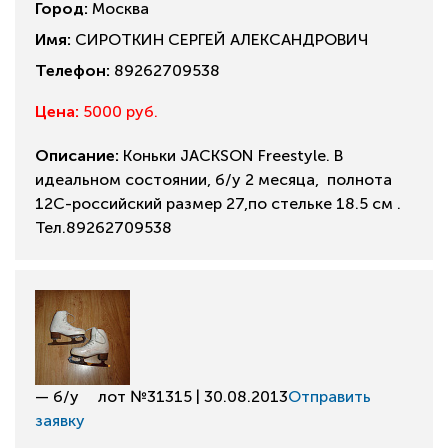
Город:
Москва
Имя:
СИРОТКИН СЕРГЕЙ АЛЕКСАНДРОВИЧ
Телефон:
89262709538
Цена:
5000 руб.
Описание:
Коньки JACKSON Freestyle. В
идеальном состоянии, б/у 2 месяца, полнота
12C-российский размер 27,по стельке 18.5 см .
Тел.89262709538
— б/у
лот №31315 | 30.08.2013
Отправить
заявку