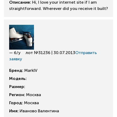
Описание:
Hi, I love your internet site if I am
straightforward. Wherever did you receive it built?
— б/у
лот №31236 | 30.07.2013
Отправить
заявку
Бренд:
MarklV
Модель:
Размер:
Регион:
Москва
Город:
Москва
Имя:
Иваново Валентина