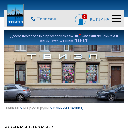
0
Телефоны
КОРЗИНА
*
Добро пожаловать в профессиональный
магазин по конькам и
фигурному катанию "ТВИЗЛ"
Главная
>
Из рук в руки
> Коньки (Лезвия)
КОНЬКИ (ЛЕЗВИЯ)