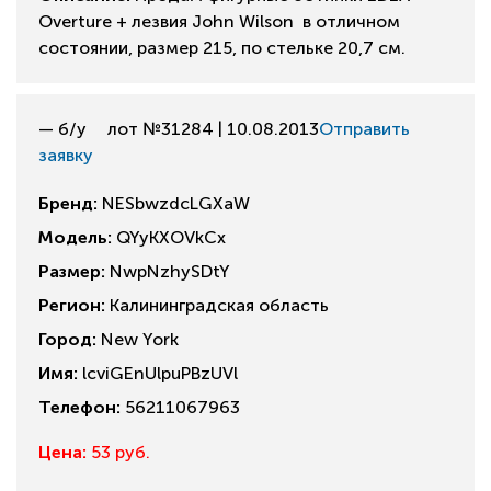
Overture + лезвия John Wilson в отличном
состоянии, размер 215, по стельке 20,7 см.
— б/у
лот №31284 | 10.08.2013
Отправить
заявку
Бренд:
NESbwzdcLGXaW
Модель:
QYyKXOVkCx
Размер:
NwpNzhySDtY
Регион:
Калининградская область
Город:
New York
Имя:
lcviGEnUlpuPBzUVl
Телефон:
56211067963
Цена:
53 руб.