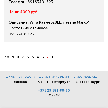
Телефон:
89163491723
Цена:
4000 руб.
Описание:
Wifa Размер28LL. Лезвие MarklV.
Состояние отличное.
89163491723.
10
9
8
7
6
5
4
3
2
1
+7 985 720-52-82
+7 921 933-39-98
7 922 024-54-50
Москва
Санкт - Петербург
Екатеринбург
+375 29 581-80-80
Минск