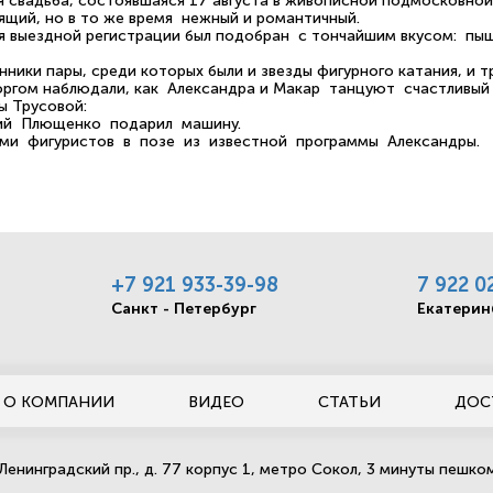
 свадьба, состоявшаяся 17 августа в живописной подмосковной
ящий, но в то же время нежный и романтичный.
я выездной регистрации был подобран с тончайшим вкусом: пы
ники пары, среди которых были и звезды фигурного катания, и 
оргом наблюдали, как Александра и Макар танцуют счастливы
ы Трусовой:
ний Плющенко подарил машину.
ми фигуристов в позе из известной программы Александры.
+7 921 933-39-98
7 922 0
Санкт - Петербург
Екатерин
О КОМПАНИИ
ВИДЕО
СТАТЬИ
ДОС
Ленинградский пр., д. 77 корпус 1, метро Сокол, 3 минуты пешк