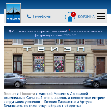
0
Телефоны
КОРЗИНА
*
Добро пожаловать в профессиональный
магазин по конькам и
фигурному катанию "ТВИЗЛ"
Главная
>
Новости
> Алексей Мишин: « До зимней
олимпиады в Сочи ещё очень далеко, а непонятные интриги
вокруг моих учеников – Евгения Плющенко и Артура
Гачинского, потихонечку набирают обороты»