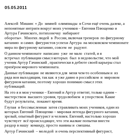
05.05.2011
Алексей Мишин: « До зимней олимпиады в Сочи ещё очень далеко, а
непонятные интриги вокруг моих учеников – Евгения Плющенко и
Артура Гачинского, потихонечку набирают
обороты». Многих людей в России, включая тренеров по фигурному
катанию и самих фигуристов успехи Артура на московском чемпионате
мира по фигурному катанию, cовсем не радуют.
О данном чемпионате написано уже не мало статей, и я
встречал публикации смысл которых был в недовольстве, что мой
ученик Артур Гачинский , практически в дебюте своей карьеры стал
призёром мирового чемпионата.
Данные публикации не являются для меня чем-то особенным и из
ряда вон выходящим, так как я уже давно в российском и мировом
фигурном катании, поэтому хорошо понимаю смысл этих
публикаций.
На это я и мои ученики – Евгений и Артур ответят, только одним –
мастерством высшего уровня, трудолюбием и упорством. Какие
будут результаты, покажет время.
Глупая и бессмысленная затея стравливать моих учеников, один из
которых Евгений Плющенко – мировая легенда фигурного катания,
зрелый, опытный фигурист и человек. Евгений, настолько хорошо
чувствует всё происходящее, что эти жалкие попытки внести
раздор в нашу команду, просто наивны и смешны.
Артур Гачинский – молодой и очень перспективный фигурист,