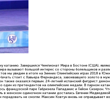
у катанию. Завершился Чемпионат Мира в Бостоне (США), явля
нира вызывают большой интерес со стороны болельщиков и разли
тов мы увидим в итоге на Зимних Олимпийских играх 2018 в Юж
Начать стоит с Хавьера Фернандеса, завоевавшего золото в муж
он также оказался первым. 24-летний испанский фигурист демонс
о один из претендентов на олимпийские медали. В парном ката
ось французской паре Габриэела Пападакис и Гийом Сизерон. Чт
ль в женском одиночном катании досталась Евгении Медведевой
м порадовать не смогли. Максим Ковтун вновь не оправдывает в