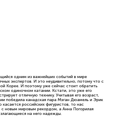
ющийся одним из важнейших событий в мире
чных экспертов. И это неудивительно, потому что с
ной Корее. И поэтому уже сейчас стоит обратить
ском одиночном катании. Кстати, это уже его
трирует отличную технику. Учитывая его возраст,
нии победила канадская пара Мэган Дюамель и Эрик
о касается российских фигуристов, то нас
 с новым мировым рекордом, а Анна Погорилая
озлагающиеся на него надежды.