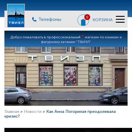
0
Телефоны
КОРЗИНА
*
Добро пожаловать в профессиональный
магазин по конькам и
фигурному катанию "ТВИЗЛ"
Главная
>
Новости
> Как Анна Погорилая преодолевала
кризис?