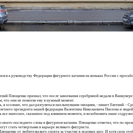
ся к руководству Федерации фигурного катания на коньках России с просьбой
гений Плющенко признал, что после завоевания серебряной медали в Ванкувере
м, что они не помогли ему в нужный момент.
ь, я осознаю, что дал разгуляться нахлынувшим эмоциям, - пишет Евгений. - С
летнего президента нашей федерации Валентина Николаевича Писеева и людей,
ь все наносное, сказанное под влиянием момента, и возобновить наше содруже
л своего последнего слова в фигурном катании. Плющенко отметил, что по пре
огут стать четвертыми в карьере великого фигуриста.
щенко от любительского спорта за участие в ледовых шоу. И хотя срок этой