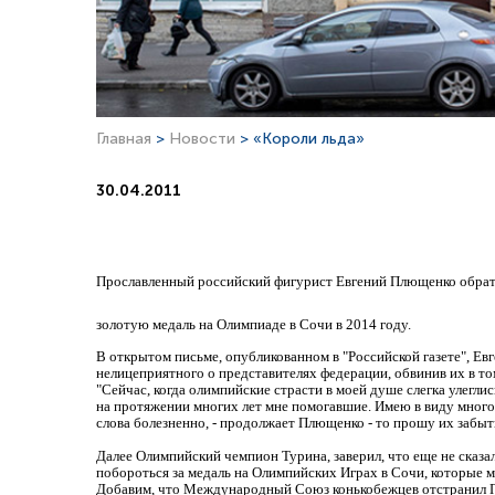
Главная
>
Новости
> «Короли льда»
30.04.2011
Прославленный российский фигурист Евгений Плющенко обратил
золотую медаль на Олимпиаде в Сочи в 2014 году.
В открытом письме, опубликованном в "Российской газете", Ев
нелицеприятного о представителях федерации, обвинив их в то
"Сейчас, когда олимпийские страсти в моей душе слегка улеглис
на протяжении многих лет мне помогавшие. Имею в виду много
слова болезненно, - продолжает Плющенко - то прошу их забыт
Далее Олимпийский чемпион Турина, заверил, что еще не сказа
побороться за медаль на Олимпийских Играх в Сочи, которые м
Добавим, что Международный Союз конькобежцев отстранил Плю