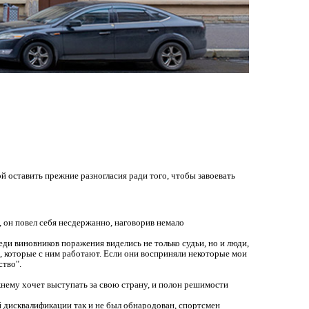
 оставить прежние разногласия ради того, чтобы завоевать
, он повел себя несдержанно, наговорив немало
реди виновников поражения виделись не только судьи, но и люди,
 которые с ним работают. Если они восприняли некоторые мои
ство".
жнему хочет выступать за свою страну, и полон решимости
 дисквалификации так и не был обнародован, спортсмен