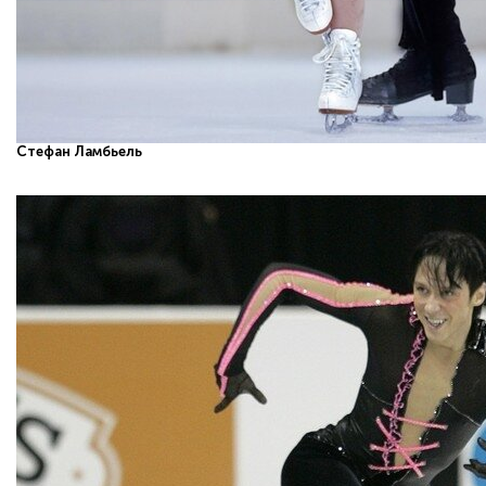
Cтефан Ламбьель