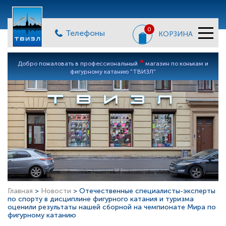
0
Телефоны
КОРЗИНА
*
Добро пожаловать в профессиональный
магазин по конькам и
фигурному катанию "ТВИЗЛ"
Главная
>
Новости
> Отечественные специалисты-эксперты
по спорту в дисциплине фигурного катания и туризма
оценили результаты нашей сборной на чемпионате Мира по
фигурному катанию