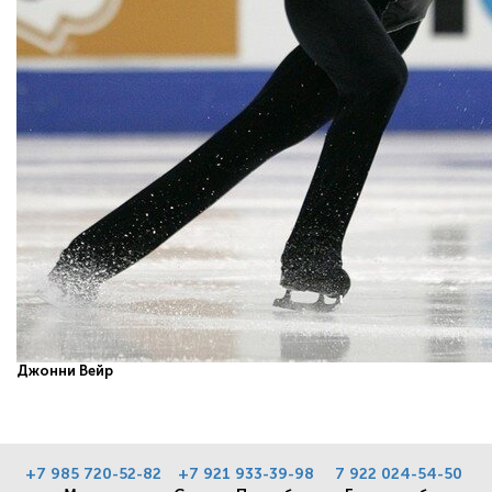
Джонни Вейр
+7 985 720-52-82
+7 921 933-39-98
7 922 024-54-50