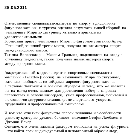
28.05.2011
Отечественные специалисты-эксперты по спорту в дисциплине
фигурного катания и туризма оценили результаты нашей сборной на
чемпионате Мира по фигурному катанию и признали их
удовлетворительными.
Бронзовый призёр чемпионата Мира по фигурному катанию Артур
Гачинский, занявший третье место, получил звание мастера спорта
международного класса.
Татьяна Волоссожар и Максим Траньков, поднявшиеся на вторую
ступеньку пьедестала, также получили звания мастеров спорта
международного класса.
Аккредитованный корреспондент и спортивные специалисты
компании «Twizzle» (Россия) на чемпионате Мира по фигурному
катанию пообщались со звёздами мирового фигурного катания
Стефаном Ламбьелем и Брайном Жубером на тему, что же является
на их взгляд очень важным для достижения побед в мировых
первенствах и завоевания сердец, умов профессионалов, любителей и
поклонников фигурного катания, кроме спортивного упорства,
трудолюбия и профессиональной экипировки.
И вот что ответили фигуристы первой величины и в особенности
данному критерию уделяли большое внимание Стефан Ламбьель и
Джонни Вейер.
Cчитаем, что очень важным фактором влияющим на успех фигуриста
- это найти свой индивидуальный и неповторимый образ на льду,