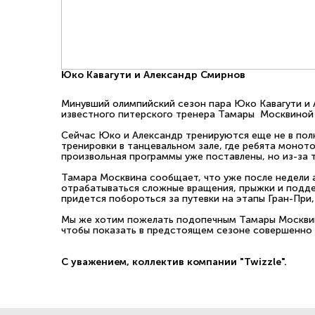
Юко Кавагути и Александр Смирнов
Минувший олимпийский сезон пара Юко Кавагути и 
известного питерского тренера Тамары Москвиной н
Сейчас Юко и Александр тренируются еще не в полн
тренировки в танцевальном зале, где ребята монот
произвольная программы уже поставлены, но из-за 
Тамара Москвина сообщает, что уже после недели 
отрабатываться сложные вращения, прыжки и подде
придется побороться за путевки на этапы Гран-При
Мы же хотим пожелать подопечным Тамары Москвино
чтобы показать в предстоящем сезоне совершенно 
С уважением, коллектив компании "Twizzle".