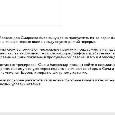
Александра Смирнова была вынуждена пропустить из-за серьезн
ачинают первые шаги на льду спустя долгий перерыв.
ую силу, вспоминают несложные прыжки и поддержки, а на льду
онно час за часом вместе со своим хореографов отрабатывают в
травмы не были показаны в пропущенном сезоне, Юко и Алексан
активных тренировок Юко и Александр должны войти в нормальны
ржки, потому что уже через неделю начинаются сборы в Сочи и 
, чемпионат Европы и мира по фигурному катанию.
й поскорее раскатать свои новые фигурные коньки и как можн
новый уровень катания!