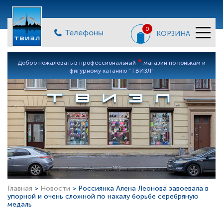
0
Телефоны
КОРЗИНА
*
Добро пожаловать в профессиональный
магазин по конькам и
фигурному катанию "ТВИЗЛ"
Главная
>
Новости
> Россиянка Алена Леонова завоевала в
упорной и очень сложной по накалу борьбе серебряную
медаль