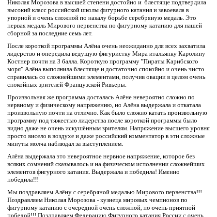
Николая Морозова в высшей степени достойно и блестяще подтвердила
высокий класс российской школы фигурного катания и завоевала в
упорной и очень сложной по накалу борьбе серебряную медаль. Это
первая медаль Мирового первенства по фигурному катанию для нашей
сборной за последние семь лет.
После короткой программы Алёна очень неожиданно для всех захватила
лидерство и опередила ведущую фигуристку Мира итальянку Каролину
Костнер почти на 3 балла. Короткую программу "Пираты Карибского
моря" Алёна выполнила блестяще и достаточно спокойно и очень чисто
справилась со сложнейшими элементами, получив овации в целом очень
спокойных зрителей Французской Ривьеры.
Произвольная же программа досталась Алёне невероятно сложно по
нервному и физическому напряжению, но Алёна выдержала и откатала
произвольную почти на отлично. Как было сложно катать произвольную
программу под тяжестью лидерства после короткой программы было
видно даже не очень искушённым зрителям. Напряжение высшего уровня
просто висело в воздухе и даже российский комментатор в эти сложные
минуты молча наблюдал за выступлением.
Алёна выдержала это невероятное нервное напряжение, которое без
всяких сомнений сказывалось и на физическом исполнении сложнейших
элементов фигурного катания. Выдержала и победила! Именно
победила!!!
Мы поздравляем Алёну с серебряной медалью Мирового первенства!!!
Поздравляем Николая Морозова - кузнеца мировых чемпионов по
фигурному катанию с очередной очень сложной, но очень приятной
победой!!! Поздравляем Федерацию Фигурного катания России с очень