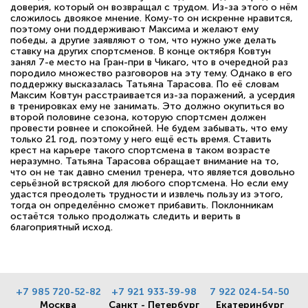
доверия, который он возвращал с трудом. Из-за этого о нём
сложилось двоякое мнение. Кому-то он искренне нравится,
поэтому они поддерживают Максима и желают ему
победы, а другие заявляют о том, что нужно уже делать
ставку на других спортсменов. В конце октября Ковтун
занял 7-е место на Гран-при в Чикаго, что в очередной раз
породило множество разговоров на эту тему. Однако в его
поддержку высказалась Татьяна Тарасова. По её словам
Максим Ковтун расстраивается из-за поражений, а усердия
в тренировках ему не занимать. Это должно окупиться во
второй половине сезона, которую спортсмен должен
провести ровнее и спокойней. Не будем забывать, что ему
только 21 год, поэтому у него ещё есть время. Ставить
крест на карьере такого спортсмена в таком возрасте
неразумно. Татьяна Тарасова обращает внимание на то,
что он не так давно сменил тренера, что является довольно
серьёзной встряской для любого спортсмена. Но если ему
удастся преодолеть трудности и извлечь пользу из этого,
тогда он определённо сможет прибавить. Поклонникам
остаётся только продолжать следить и верить в
благоприятный исход.
+7 985 720-52-82
+7 921 933-39-98
7 922 024-54-50
Москва
Санкт - Петербург
Екатеринбург