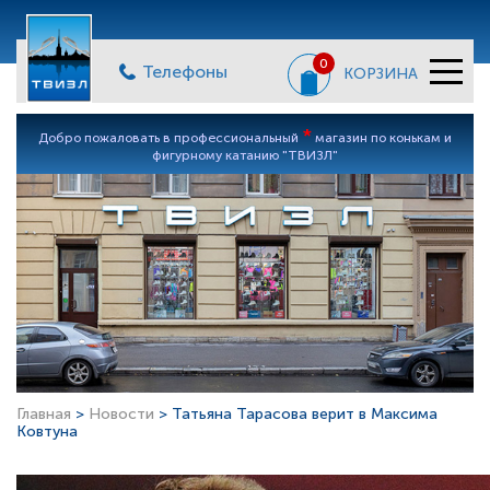
0
Телефоны
КОРЗИНА
*
Добро пожаловать в профессиональный
магазин по конькам и
фигурному катанию "ТВИЗЛ"
Главная
>
Новости
> Татьяна Тарасова верит в Максима
Ковтуна