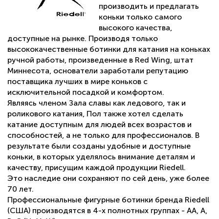
компания Eclipce (США) предлагает данную модель за
производить и предлагать
очень умеренную цену, стремясь предложить отличный
коньки только самого
продукт клиенту, не завышая свой доход, что очень
высокого качества,
похвально для нашего времени. Производятся на
доступные на рынке. Производя только
Тайване и на том же заводе, что и Matrix Legacy
высококачественные ботинки для катания на коньках
MX7050, а также и все остальные лезвия в платформе
ручной работы, произведенные в Red Wing, штат
Matrix.
Миннесота, основатели заработали репутацию
Производится в 4 -х цветовых решениях: серебро,
поставщика лучших в мире коньков с
розовый, золотой и чёрный.
исключительной посадкой и комфортом.
Являясь членом Зала славы как ледового, так и
Аналоги в других брендах по геометрическим
роликового катания, Пол также хотел сделать
характеристикам: Matrix Legacy MX 7050, Matrix Eclipse
катание доступным для людей всех возрастов и
Quantum и Matrix Galaxy Victorias Legacy. Аналоги по
способностей, а не только для профессионалов. В
использованию стали высшего качества: Matrix Supreme
результате были созданы удобные и доступные
MX 7150, Matrix Freestyle MX 7120, Matrix Elite MX 7115,
коньки, в которых уделялось внимание деталям и
Matrix Eclipse Selene Quantum, Matrix Galaxy Victorias
качеству, присущим каждой продукции Riedell.
Legacy и Matrix Legacy MX 7050.
Это наследие они сохраняют по сей день, уже более
70 лет.
Профессиональные фигурные ботинки бренда Riedell
(США) производятся в 4-х полнотных группах - AA, A,