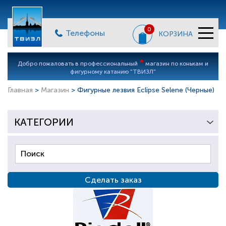
0
Телефоны
КОРЗИНА
*
Добро пожаловать в профессиональный
магазин по конькам и
фигурному катанию "ТВИЗЛ"
Главная
>
Магазин
> Фигурные лезвия Eclipse Selene (Черные)
КАТЕГОРИИ
Сделать заказ