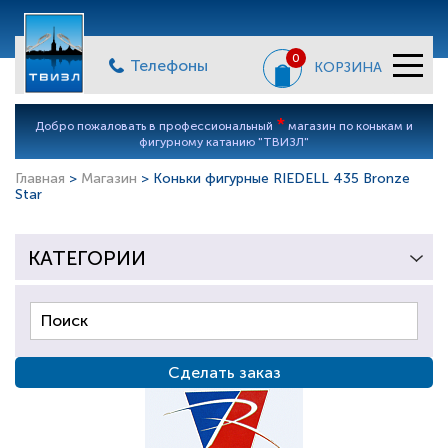
0
Телефоны
КОРЗИНА
*
Добро пожаловать в профессиональный
магазин по конькам и
фигурному катанию "ТВИЗЛ"
Главная
>
Магазин
> Коньки фигурные RIEDELL 435 Bronze
Star
КАТЕГОРИИ
Сделать заказ