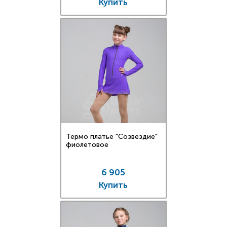
Купить
Термо платье "Созвездие"
фиолетовое
6 905
Купить