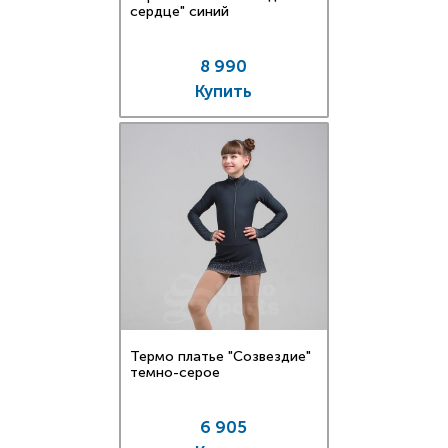
сердце" синий
8 990
Купить
Термо платье "Созвездие"
темно-серое
6 905