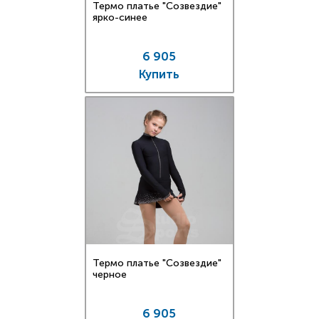
Термо платье "Созвездие"
ярко-синее
6 905
Купить
Термо платье "Созвездие"
черное
6 905