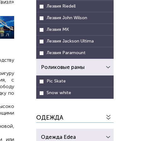
визл»
Лезвия Riedell
Лезвия John Wilson
Лезвия MK
Лезвия Jackson Ultima
Лезвия Paramount
одству
Роликовые рамы
игуру
ия, с
Pic Skate
ободу
Snow white
дку по
высоко
ющими
ОДЕЖДА
новой,
Одежда Edea
и или