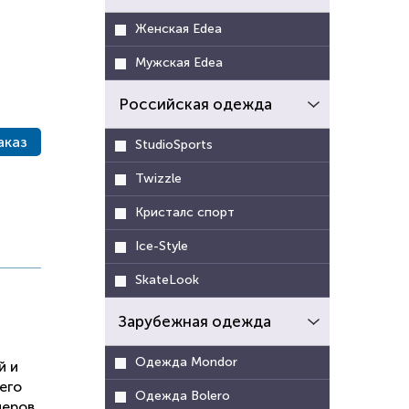
Женская Edea
Мужская Edea
Российская одежда
аказ
StudioSports
Twizzle
Кристалс спорт
Ice-Style
SkateLook
Зарубежная одежда
Одежда Mondor
й и
его
Одежда Bolero
неров