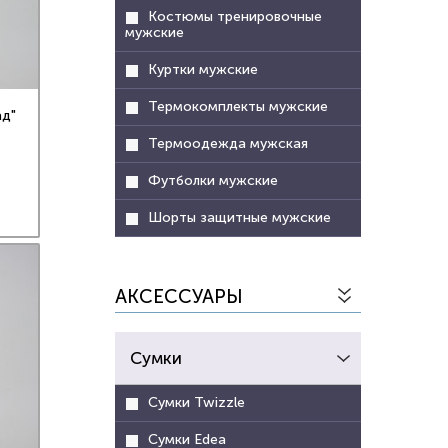
Костюмы тренировочные
мужские
Куртки мужские
Термокомплекты мужские
ад"
Термоодежда мужская
Футболки мужские
Шорты защитные мужские
АКСЕССУАРЫ
Сумки
Сумки Twizzle
Сумки Edea