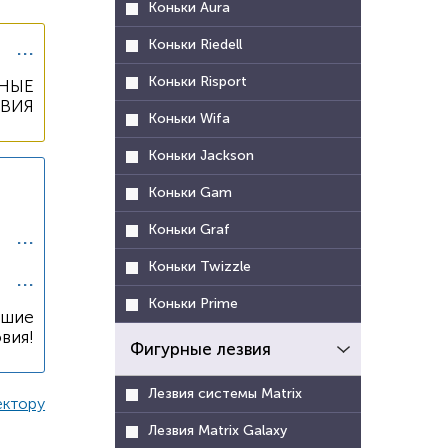
Коньки Aura
...
Коньки Riedell
Коньки Risport
НЫЕ
ОВИЯ
Коньки Wifa
Коньки Jackson
Коньки Gam
Коньки Graf
...
Коньки Twizzle
...
Коньки Prime
чшие
вия!
Фигурные лезвия
Лезвия системы Matrix
ектору
Лезвия Matrix Galaxy