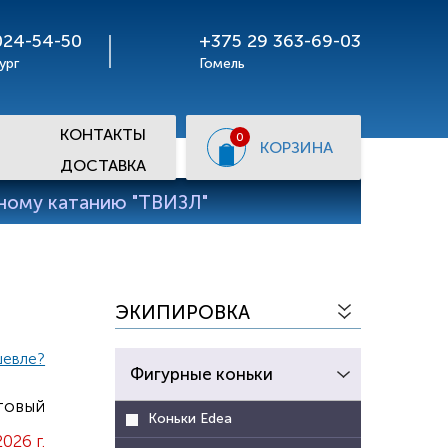
024-54-50
+375 29 363-69-03
ург
Гомель
КОНТАКТЫ
0
КОРЗИНА
ДОСТАВКА
рному катанию "ТВИЗЛ"
ЭКИПИРОВКА
шевле?
Фигурные коньки
товый
Коньки Edea
2026 г.