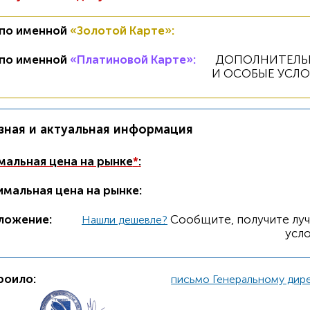
 по именной
«Золотой Карте»
:
 по именной
«Платиновой Карте»
:
ДОПОЛНИТЕЛЬ
И ОСОБЫЕ УСЛ
зная и актуальная информация
альная цена на рынке
*
:
мальная цена на рынке:
ложение:
Cообщите, получите лу
Нашли дешевле?
усло
роило:
письмо Генеральному дир