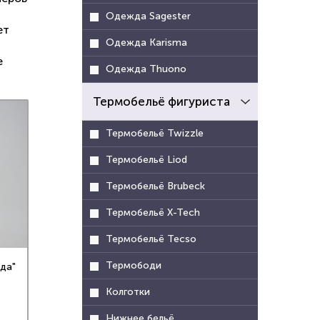
Одежда Sagester
ет
Одежда Karisma
е
Одежда Thuono
Термобельё фигуриста
Термобельё Twizzle
Термобельё Liod
Термобельё Brubeck
Термобельё X-Tech
Термобельё Tecso
Термободи
да"
Колготки
Нижнее бельё