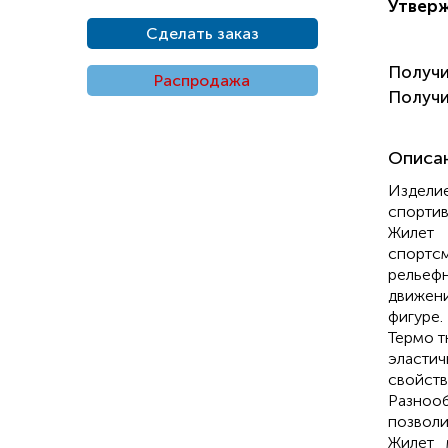
Утвер
Сделать заказ
Получ
Распродажа
Получ
Описа
Изделие
спортив
Жилет 
спортс
рельеф
движени
фигуре.
Термо т
эласт
свойств
Разнооб
позволи
Жилет 