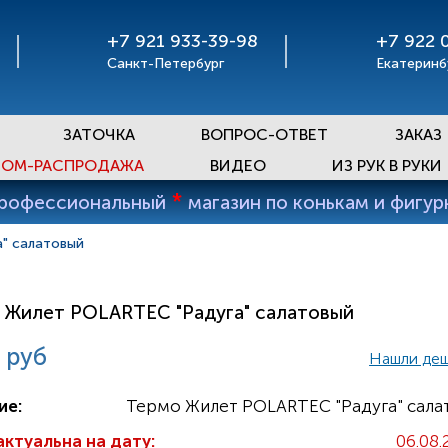
+7 921 933-39-98
+7 922 
Санкт-Петербург
Екатеринб
ЗАТОЧКА
ВОПРОС-ОТВЕТ
ЗАКАЗ
ОМ-РАСПРОДАЖА
ВИДЕО
ИЗ РУК В РУКИ
*
профессиональный
магазин по конькам и фигу
" салатовый
 Жилет POLARTEC "Радуга" салатовый
 руб
Нашли де
ие:
Термо Жилет POLARTEC "Радуга" сала
актуальна на дату:
06.08.