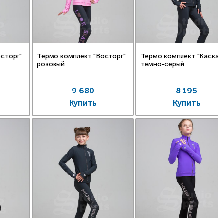
сторг"
Термо комплект "Восторг"
Термо комплект "Каск
розовый
темно-серый
9 680
8 195
Купить
Купить