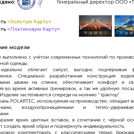
ждено:
Генеральный директор ООО «Т
ить
«Золотую Карту»
ить
«Платиновую Карту»
ние модели
 выполнено с учётом современных технологий по произв
ной одежды.
идеально облегает силуэт, выгодно подчёркивая ф
менки. Специально разработанная конструкция издел
ными швами на спинке, обеспечивает комфорт и св
я во время активных тренировок, а так же удобную поса
 Изделие застёгивается спереди на молнию " трактор".
кань POLARTEC, используемая на производстве, обладает 
ичными, воздухопроницаемыми и тепло-удержива
ами.
разие ярких цветных вставок, в сочетании с чёрной ос
т создать яркий образ и подчеркнуть индивидуальность.
можно комплектовать с классическими термо брюкам