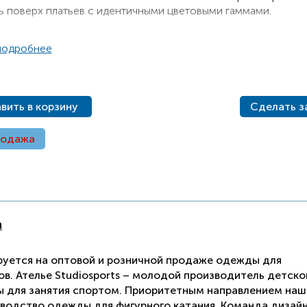
ь поверх платьев с идентичными цветовыми гаммами.
подробнее
вить в корзину
Сделать з
родажа
а
руется на оптовой и розничной продаже одежды для
ов. Ателье Studiosports – молодой производитель детско
 для занятия спортом. Приоритетным направлением наш
зводство одежды для фигурного катания. Команда дизай