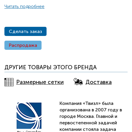
font-size: 12px; font-weight: bold; line-height: 16px;
Читать подробнее
background-color: rgb(238, 243, 250);">На фото: Елена
Радионова - российская фигуристка, выступающая в
женском одиночном катании, чемпионка мира среди
юниоров 2013, победительница финала Гран-при среди
Сделать заказ
юниоров сезона 2012/2013, серебряный призёр
чемпионата России 2013 года и бронзовый призёр
Распродажа
чемпионата России 2014 года, мастер спорта России
международного класса.</span>
ДРУГИЕ ТОВАРЫ ЭТОГО БРЕНДА
Размерные сетки
Доставка
Компания «Твизл» была
организована в 2007 году в
городе Москва. Главной и
первостепенной задачей
компании стояла задача