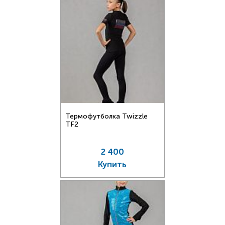
Термофутболка Twizzle
TF2
2 400
Купить