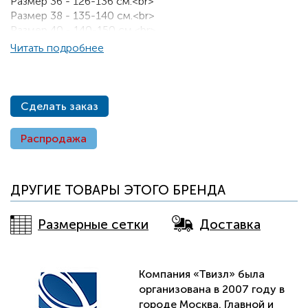
Размер 36 - 126-136 см.<br>
Размер 38 - 135-140 см.<br>
Размер 40 - 140-150 см.<br>
Размер 42 - 150-160 см.<br>
Читать подробнее
Размер 44 - 160-170 см.
Сделать заказ
Распродажа
ДРУГИЕ ТОВАРЫ ЭТОГО БРЕНДА
Размерные сетки
Доставка
Компания «Твизл» была
организована в 2007 году в
городе Москва. Главной и