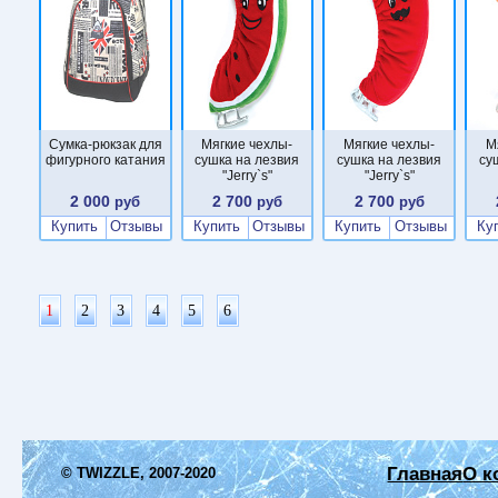
Сумка-рюкзак для
Мягкие чехлы-
Мягкие чехлы-
М
фигурного катания
сушка на лезвия
сушка на лезвия
су
"Jerry`s"
"Jerry`s"
2 000
2 700
2 700
руб
руб
руб
Купить
Отзывы
Купить
Отзывы
Купить
Отзывы
Ку
1
2
3
4
5
6
Главная
О к
© TWIZZLE, 2007-2020