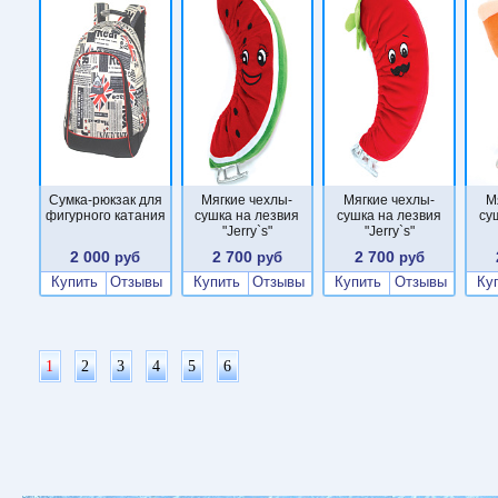
Сумка-рюкзак для
Мягкие чехлы-
Мягкие чехлы-
М
фигурного катания
сушка на лезвия
сушка на лезвия
су
"Jerry`s"
"Jerry`s"
2 000
2 700
2 700
руб
руб
руб
Купить
Отзывы
Купить
Отзывы
Купить
Отзывы
Ку
1
2
3
4
5
6