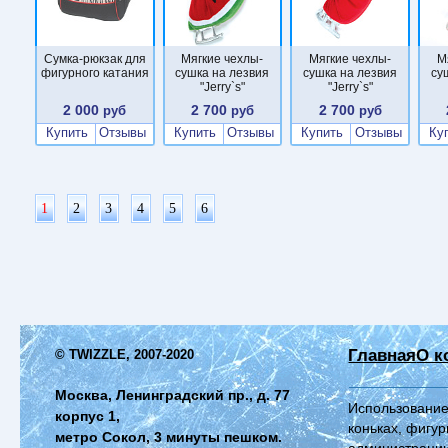
Сумка-рюкзак для
Мягкие чехлы-
Мягкие чехлы-
М
фигурного катания
сушка на лезвия
сушка на лезвия
су
"Jerry`s"
"Jerry`s"
2 000
2 700
2 700
руб
руб
руб
Купить
Отзывы
Купить
Отзывы
Купить
Отзывы
Ку
1
2
3
4
5
6
Главная
О к
© TWIZZLE, 2007-2020
Москва, Ленинградский пр., д. 77
Использование
корпус 1,
коньках, фигур
метро Сокол, 3 минуты пешком.
администрации