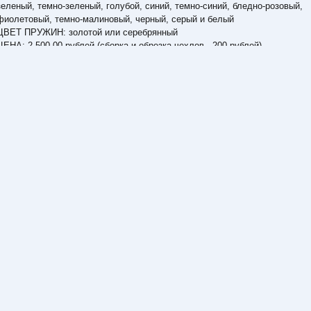
зеленый, темно-зеленый, голубой, синий, темно-синий, бледно-розовый,
фиолетовый, темно-малиновый, черный, серый и белый
ЦВЕТ ПРУЖИН: золотой или серебрянный
ЦЕНА: 2 500.00 рублей (сборка и обрезка чехлов - 200 рублей)