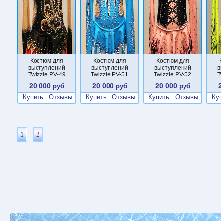
Костюм для
Костюм для
Костюм для
выступлений
выступлений
выступлений
в
Twizzle PV-49
Twizzle PV-51
Twizzle PV-52
T
20 000
20 000
20 000
руб
руб
руб
Купить
Отзывы
Купить
Отзывы
Купить
Отзывы
Ку
1
2