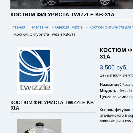
КОСТЮМ ФИГУРИСТА TWIZZLE KB-31A
Главная
Магазин
Одежда Twizzle
Костюм фигуриста для 
»
»
»
Костюм фигуриста Twizzle KB-31a
»
КОСТЮМ ФИ
31A
3 500 руб.
Цены и наличие ут
Название:
Костю
Модель:
Twizzle
Цена:
за комплек
КОСТЮМ ФИГУРИСТА TWIZZLE KB-
31A
Костюм фигуриста 
итальянского и к
аппликации и кам