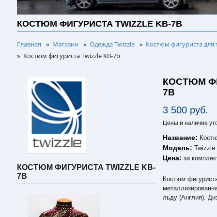
КОСТЮМ ФИГУРИСТА TWIZZLE KB-7B
Главная
Магазин
Одежда Twizzle
Костюм фигуриста для 
»
»
»
Костюм фигуриста Twizzle KB-7b
»
КОСТЮМ ФИ
7B
3 500 руб.
Цены и наличие ут
Название:
Костю
Модель:
Twizzle
Цена:
за комплек
КОСТЮМ ФИГУРИСТА TWIZZLE KB-
7B
Костюм фигуриста
металлизированна
льду (Англия). Ди