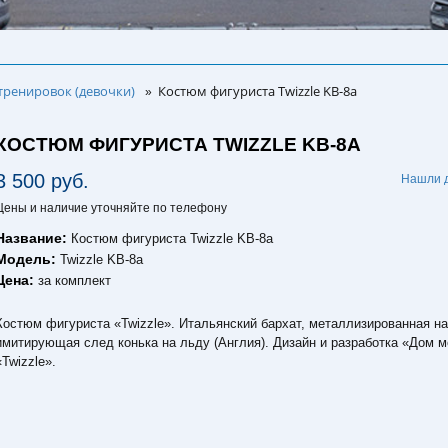
тренировок (девочки)
Костюм фигуриста Twizzle KB-8a
»
КОСТЮМ ФИГУРИСТА TWIZZLE KB-8A
3 500 руб.
Нашли 
Цены и наличие уточняйте по телефону
Название:
Костюм фигуриста Twizzle KB-8a
Модель:
Twizzle KB-8a
Цена:
за комплект
Костюм фигуриста «Twizzle». Итальянский бархат, металлизированная на
имитирующая след конька на льду (Англия). Дизайн и разработка «Дом 
«Twizzle».