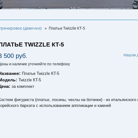
тренировок (девочки)
Платье Twizzle КT-5
»
ПЛАТЬЕ TWIZZLE КT-5
3 500 руб.
Нашли 
Цены и наличие уточняйте по телефону
Название:
Платье Twizzle КT-5
Модель:
Twizzle КT-5
Цена:
за комплект
Костюм фигуриста (платье, лосины, чехлы на ботинки) - из итальянского 
корейского бархата с использованием аппликации и камней