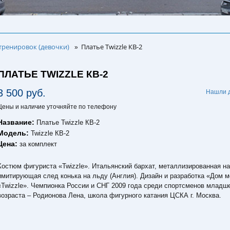
тренировок (девочки)
Платье Twizzle КВ-2
»
ПЛАТЬЕ TWIZZLE КВ-2
3 500 руб.
Нашли 
Цены и наличие уточняйте по телефону
Название:
Платье Twizzle КВ-2
Модель:
Twizzle КВ-2
Цена:
за комплект
Костюм фигуриста «Twizzle». Итальянский бархат, металлизированная на
имитирующая след конька на льду (Англия). Дизайн и разработка «Дом 
«Twizzle». Чемпионка России и СНГ 2009 года среди спортсменов младш
возраста – Родионова Лена, школа фигурного катания ЦСКА г. Москва.