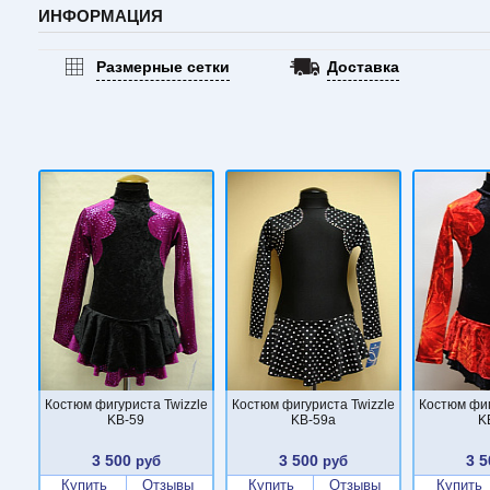
ИНФОРМАЦИЯ
Размерные сетки
Доставка
Костюм фигуриста Twizzle
Костюм фигуриста Twizzle
Костюм фиг
KB-59
KB-59a
K
3 500
3 500
3 5
руб
руб
Купить
Отзывы
Купить
Отзывы
Купить