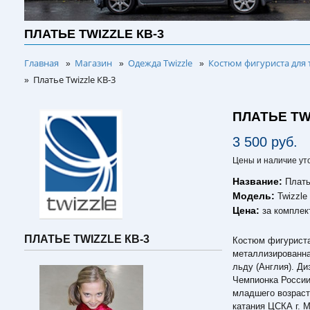
ПЛАТЬЕ TWIZZLE КВ-3
Главная
Магазин
Одежда Twizzle
Костюм фигуриста для 
»
»
»
Платье Twizzle КВ-3
»
ПЛАТЬЕ TW
3 500 руб.
Цены и наличие ут
Название:
Плать
Модель:
Twizzle
Цена:
за комплек
ПЛАТЬЕ TWIZZLE КВ-3
Костюм фигуриста
металлизированна
льду (Англия). Ди
Чемпионка России
младшего возраст
катания ЦСКА г. М