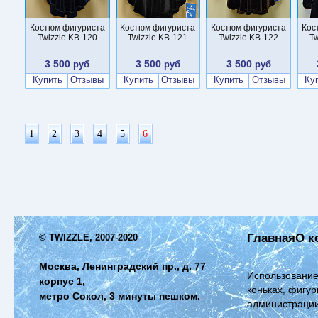
Костюм фигуриста
Костюм фигуриста
Костюм фигуриста
Кос
Twizzle KB-120
Twizzle KB-121
Twizzle KB-122
Tw
3 500
3 500
3 500
руб
руб
руб
Купить
Отзывы
Купить
Отзывы
Купить
Отзывы
Ку
1
2
3
4
5
6
Главная
О к
© TWIZZLE, 2007-2020
Москва, Ленинградский пр., д. 77
Использование
корпус 1,
коньках, фигур
метро Сокол, 3 минуты пешком.
администрации