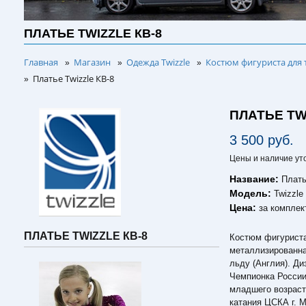
ПЛАТЬЕ TWIZZLE КВ-8
Главная
Магазин
Одежда Twizzle
Костюм фигуриста для 
»
»
»
Платье Twizzle КВ-8
»
ПЛАТЬЕ TW
3 500 руб.
Цены и наличие ут
Название:
Плать
Модель:
Twizzle
Цена:
за комплек
ПЛАТЬЕ TWIZZLE КВ-8
Костюм фигуриста
металлизированна
льду (Англия). Ди
Чемпионка России
младшего возраст
катания ЦСКА г. М