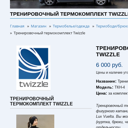
ТРЕНИРОВОЧНЫЙ ТЕРМОКОМПЛЕКТ TWIZZL
Главная
Магазин
Термобелье/одежда
Термободи/брюки
»
»
»
Тренировочный термокомплект Twizzle
»
ТРЕНИРОВ
TWIZZLE
6 000 руб.
Цены и наличие ут
Название:
Трени
Модель:
ТКН-4
Цена:
за комплек
ТРЕНИРОВОЧНЫЙ
ТЕРМОКОМПЛЕКТ TWIZZLE
Тренировочный те
фигурного катан
Lux Vuelta. Вы м
(куртка, брюки, ч
отдельности.