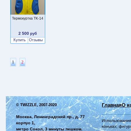
Термокуртка TK-14
2 500
руб
Купить
Отзывы
1
2
Главная
О к
© TWIZZLE, 2007-2020
Москва, Ленинградский пр., д. 77
Использование
корпус 1,
коньках, фигур
метро Сокол, 3 минуты пешком.