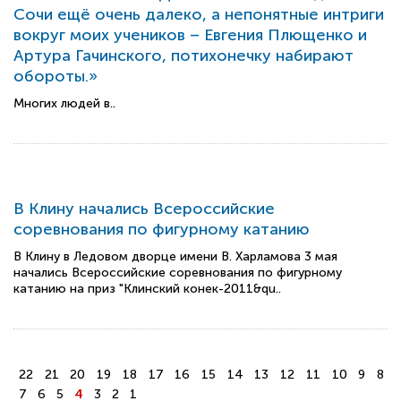
Сочи ещё очень далеко, а непонятные интриги
вокруг моих учеников – Евгения Плющенко и
Артура Гачинского, потихонечку набирают
обороты.»
Многих людей в..
В Клину начались Всероссийские
соревнования по фигурному катанию
В Клину в Ледовом дворце имени В. Харламова 3 мая
начались Всероссийские соревнования по фигурному
катанию на приз "Клинский конек-2011&qu..
22
21
20
19
18
17
16
15
14
13
12
11
10
9
8
7
6
5
4
3
2
1