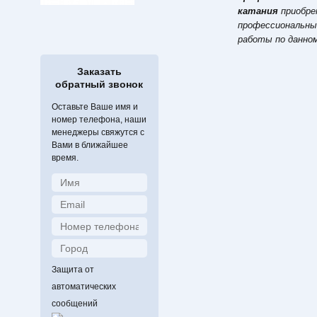
катания
приобре
профессиональны
работы по данно
составе тренеро
катанию; имеющи
Заказать
прямые отношения
обратный звонок
Оставьте Ваше имя и
В спортивных маг
номер телефона, наши
магазинчиках, т
менеджеры свяжутся с
приобретать про
Вами в ближайшее
спиннер, фигурн
время.
(сумки, чехлы, од
РЕКОМЕНДОВАН
полную и профес
вводят в заблужд
гарантийных обя
обязательствам.
Защита от
автоматических
сообщений