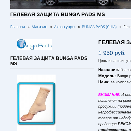
ГЕЛЕВАЯ ЗАЩИТА BUNGA PADS MS
Главная
Магазин
Аксессуары
BUNGA PADS (США)
Гел
»
»
»
»
ГЕЛЕВАЯ З
1 950 руб.
ГЕЛЕВАЯ ЗАЩИТА BUNGA PADS
Цены и наличие ут
MS
Название:
Гелев
Модель:
Bunga 
Цена:
за комплек
В свя
ВНИМАНИЕ.
появления на рын
продукции (поддел
непрофессиональ
товаре от недоб
продавцов,
РЕКО
профессиональн