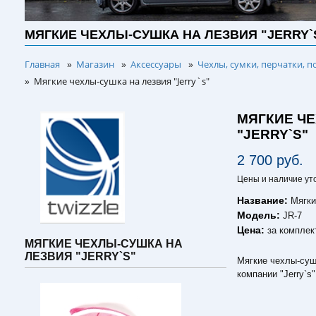
МЯГКИЕ ЧЕХЛЫ-СУШКА НА ЛЕЗВИЯ "JERRY`
Главная
Магазин
Аксессуары
Чехлы, сумки, перчатки, п
»
»
»
Мягкие чехлы-сушка на лезвия "Jerry`s"
»
МЯГКИЕ Ч
"JERRY`S"
2 700 руб.
Цены и наличие ут
Название:
Мягки
Модель:
JR-7
Цена:
за комплек
МЯГКИЕ ЧЕХЛЫ-СУШКА НА
ЛЕЗВИЯ "JERRY`S"
Мягкие чехлы-суш
компании "Jerry`s