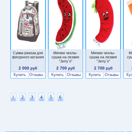
Сумка-рюкзак для
Мягкие чехлы-
Мягкие чехлы-
М
фигурного катания
сушка на лезвия
сушка на лезвия
су
"Jerry`s"
"Jerry`s"
2 000
2 700
2 700
руб
руб
руб
Купить
Отзывы
Купить
Отзывы
Купить
Отзывы
Ку
1
2
3
4
5
6