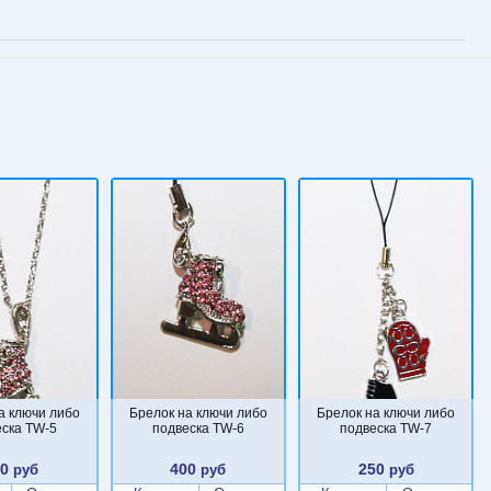
а ключи либо
Брелок на ключи либо
Брелок на ключи либо
ска TW-5
подвеска TW-6
подвеска TW-7
00
400
250
руб
руб
руб