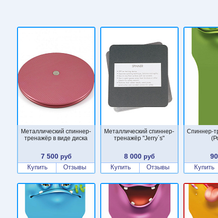
Металлический спиннер-
Металлический спиннер-
Спиннер-т
тренажёр в виде диска
тренажёр "Jerry`s"
(Р
7 500
8 000
9
руб
руб
Купить
Отзывы
Купить
Отзывы
Купить