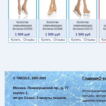
Колготки
Колготки
Колготки
закрывающие
закрывающие
закрывающие
з
ботинок 03350
ботинок 03368
ботинок 03372
б
1 500
1 500
1 500
руб
руб
руб
Купить
Отзывы
Купить
Отзывы
Купить
Отзывы
Ку
Главная
О к
© TWIZZLE, 2007-2020
Москва, Ленинградский пр., д. 77
Использование
корпус 1,
коньках, фигур
метро Сокол, 3 минуты пешком.
администрации