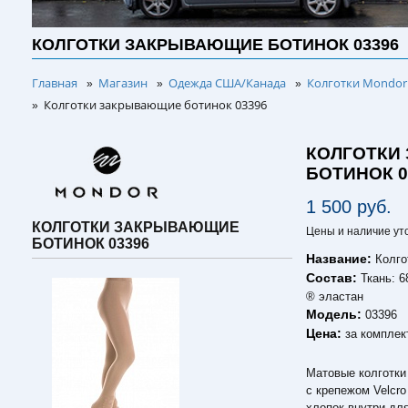
КОЛГОТКИ ЗАКРЫВАЮЩИЕ БОТИНОК 03396
Главная
Магазин
Одежда США/Канада
Колготки Mondor 
»
»
»
Колготки закрывающие ботинок 03396
»
КОЛГОТКИ
БОТИНОК 0
1 500 руб.
КОЛГОТКИ ЗАКРЫВАЮЩИЕ
Цены и наличие ут
БОТИНОК 03396
Название:
Колго
Состав:
Ткань: 6
® эластан
Модель:
03396
Цена:
за комплек
Матовые колготки
с крепежом Velcr
хлопок внутри дл