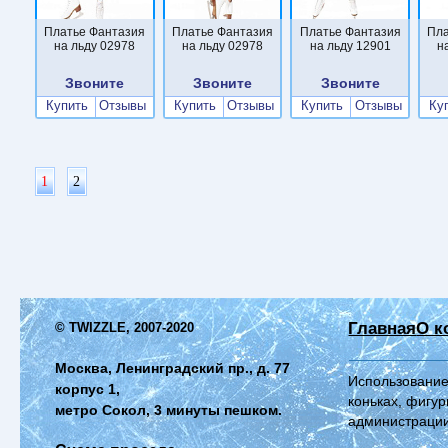
Платье Фантазия
Платье Фантазия
Платье Фантазия
Пла
на льду 02978
на льду 02978
на льду 12901
н
Звоните
Звоните
Звоните
Купить
Отзывы
Купить
Отзывы
Купить
Отзывы
Ку
1
2
Главная
О к
© TWIZZLE, 2007-2020
Москва, Ленинградский пр., д. 77
Использование
корпус 1,
коньках, фигур
метро Сокол, 3 минуты пешком.
администрации