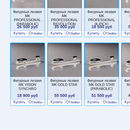
конструкции реко
проконсультирова
Фигурные лезвия
Фигурные лезвия
Фигурные лезвия
Фи
MK
MK
MK
высокого уровня.
PROFESSIONAL
PROFESSIONAL
PROFESSIONAL
(PARABOLIC)
REVOLUTION
(K-PICK)
26 500
35 000
18 500
руб
руб
руб
Купить
Отзывы
Купить
Отзывы
Купить
Отзывы
Ку
Фигурные лезвия
Фигурные лезвия
Фигурные лезвия
Фи
MK VISION
MK GOLD STAR
MK GOLD STAR
M
SYNCHRO
(PARABOLIC)
18 900
55 500
51 500
руб
руб
руб
Купить
Отзывы
Купить
Отзывы
Купить
Отзывы
Ку