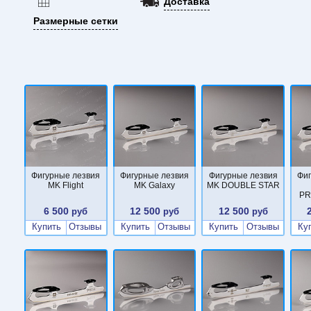
Доставка
скорость и меньш
необходимые для
Размерные сетки
фигурного катания
обеспечивает выс
выполнения ультр
катания; - профил
(лезвия) в моделя
сцепление внешне
изучении и выпол
катания. Для бол
модели в изучени
катания, необход
установка на фиг
Фигурные лезвия
Фигурные лезвия
Фигурные лезвия
Фи
подобранный радиу
MK Flight
MK Galaxy
MK DOUBLE STAR
или радиус желоб
PR
требований возмо
6 500
12 500
12 500
руб
руб
руб
мастером по уста
Купить
Отзывы
Купить
Отзывы
Купить
Отзывы
Ку
(лезвий). Аналоги
UB120; Ultima Fre
MK Phantom Сравн
использование в 
видеоприложение!
Special в полной 
элементов фигурн