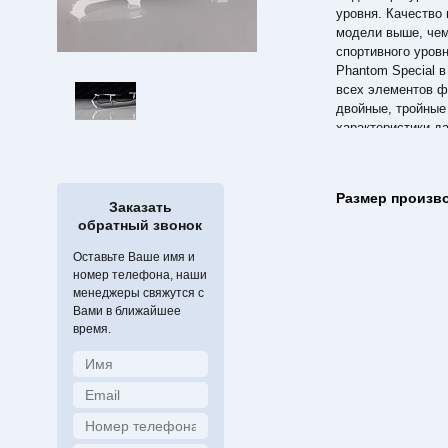
уровня. Качество 
модели выше, чем
спортивного уровн
Phantom Special 
всех элементов ф
двойные, тройные
характеристики да
1) Радиус кривизн
Стандартная высот
Стандартная ширин
Размер произв
дюйма или 0,39 см
Заказать
фигурного конька 
обратный звонок
фигурного лезвия 
Оставьте Ваше имя и
больше, чем у вс
номер телефона, наши
уровня в одном ра
менеджеры свяжутся с
параллельную сх
Вами в ближайшее
размеры из всех
время.
моделей фигурных
бренда Jackson Ult
Freestyle в облег
фигурного конька,
есть ребра распо
Нижний зубец фигу