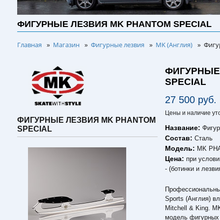
ФИГУРНЫЕ ЛЕЗВИЯ MK PHANTOM SPECIAL
Главная
Магазин
Фигурные лезвия
MK (Англия)
Фигу
»
»
»
»
ФИГУРНЫЕ
SPECIAL
27 500 руб.
Цены и наличие ут
ФИГУРНЫЕ ЛЕЗВИЯ MK PHANTOM
Название:
Фигу
SPECIAL
Состав:
Сталь
Модель:
MK PH
Цена:
при услови
- (ботинки и лезви
Профессиональные
Sports (Англия) 
Mitchell & King. 
модель фигурных 