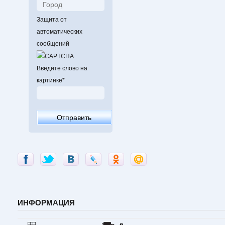
вся система зубц
необходимое сцеп
Защита от
в полной мере по
фигурного, включ
автоматических
четверные прыжки
сообщений
имеет специальны
всего фигурного к
использоваться, к
Введите слово на
катания фигурног
картинке
*
использования да
элементов фигурн
индивидуальная у
же мере правильн
фигурного конька 
Обеспечивать вып
только с професс
заточке фигурных
непараллельных рё
также нестандарт
лезвия: - устойч
классическом исп
производится на ш
ИНФОРМАЦИЯ
- более узкая час
длинная рабочая 