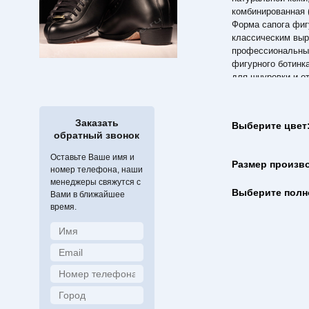
комбинированная 
Форма сапога фиг
классическим выр
профессиональных
фигурного ботинк
для шнуровки и о
ботинка.
Язык фигурного б
приспособление, 
Заказать
Выберите цвет
сползании в стор
обратный звонок
Подошву фигурног
влаги специальны
Оставьте Ваше имя и
Размер произв
Данная модель пр
номер телефона, наши
и начинающих фи
менеджеры свяжутся с
Выберите полн
элементы фигурно
Вами в ближайшее
время.
килограммов. Внут
Комплектуется н
лезвиями QUEST 