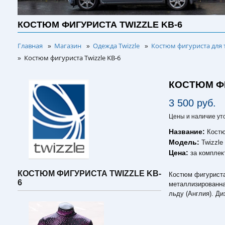
КОСТЮМ ФИГУРИСТА TWIZZLE KB-6
Главная
Магазин
Одежда Twizzle
Костюм фигуриста для 
»
»
»
Костюм фигуриста Twizzle KB-6
»
КОСТЮМ ФИ
3 500 руб.
Цены и наличие ут
Название:
Костю
Модель:
Twizzle
Цена:
за комплек
КОСТЮМ ФИГУРИСТА TWIZZLE KB-
Костюм фигуриста
6
металлизированна
льду (Англия). Ди