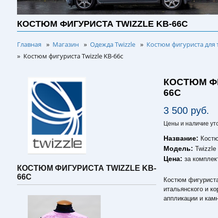
КОСТЮМ ФИГУРИСТА TWIZZLE KB-66C
Главная
Магазин
Одежда Twizzle
Костюм фигуриста для 
»
»
»
Костюм фигуриста Twizzle KB-66c
»
КОСТЮМ ФИ
66C
3 500 руб.
Цены и наличие ут
Название:
Костю
Модель:
Twizzle
Цена:
за комплек
КОСТЮМ ФИГУРИСТА TWIZZLE KB-
66C
Костюм фигуриста 
итальянского и к
аппликации и кам