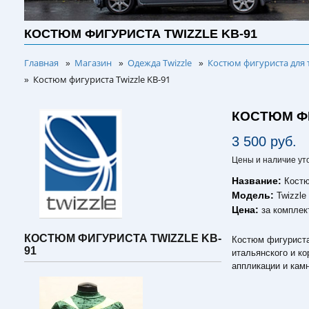
КОСТЮМ ФИГУРИСТА TWIZZLE KB-91
Главная
Магазин
Одежда Twizzle
Костюм фигуриста для 
»
»
»
Костюм фигуриста Twizzle KB-91
»
КОСТЮМ ФИ
3 500 руб.
Цены и наличие ут
Название:
Костю
Модель:
Twizzle
Цена:
за комплек
КОСТЮМ ФИГУРИСТА TWIZZLE KB-
Костюм фигуриста 
91
итальянского и к
аппликации и кам