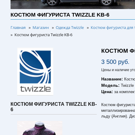
КОСТЮМ ФИГУРИСТА TWIZZLE KB-6
Главная
Магазин
Одежда Twizzle
Костюм фигуриста для 
»
»
»
Костюм фигуриста Twizzle KB-6
»
КОСТЮМ ФИ
3 500 руб.
Цены и наличие ут
Название:
Костю
Модель:
Twizzle
Цена:
за комплек
КОСТЮМ ФИГУРИСТА TWIZZLE KB-
Костюм фигуриста
6
металлизированна
льду (Англия). Ди