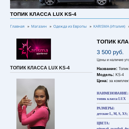
ТОПИК КЛАССА LUX KS-4
Главная
Магазин
Одежда из Европы
KARISMA (Италия)
»
»
»
ТОПИК КЛА
3 500 руб.
Цены и наличие ут
ТОПИК КЛАССА LUX KS-4
Название:
Топик
Модель:
KS-4
Цена:
за комплек
НАИМЕНОВАНИЕ:
топик класса LUX
РАЗМЕРЫ:
детские L, M, S, XS;
ЦВЕТА:
чёрный, голубой, ф