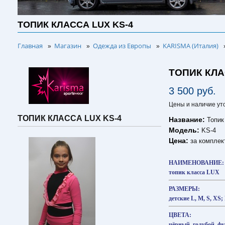
ТОПИК КЛАССА LUX KS-4
Главная
Магазин
Одежда из Европы
KARISMA (Италия)
»
»
»
ТОПИК КЛА
3 500 руб.
Цены и наличие ут
ТОПИК КЛАССА LUX KS-4
Название:
Топик
Модель:
KS-4
Цена:
за комплек
НАИМЕНОВАНИЕ:
топик класса LUX
РАЗМЕРЫ:
детские L, M, S, XS;
ЦВЕТА:
чёрный, голубой, ф