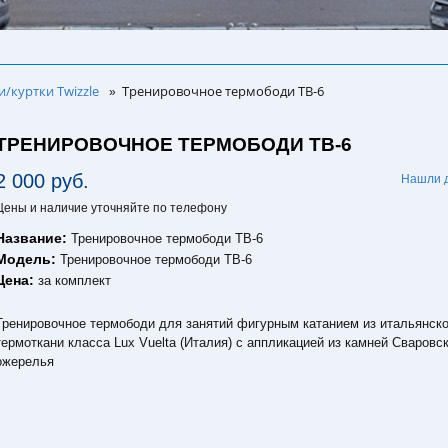
/куртки Twizzle
Тренировочное термободи TB-6
»
ТРЕНИРОВОЧНОЕ ТЕРМОБОДИ TB-6
2 000 руб.
Нашли 
Цены и наличие уточняйте по телефону
Название:
Тренировочное термободи TB-6
Модель:
Тренировочное термободи TB-6
Цена:
за комплект
Тренировочное термободи для занятий фигурным катанием из итальянск
термоткани класса Lux Vuelta (Италия) с аппликацией из камней Сваровс
ожерелья