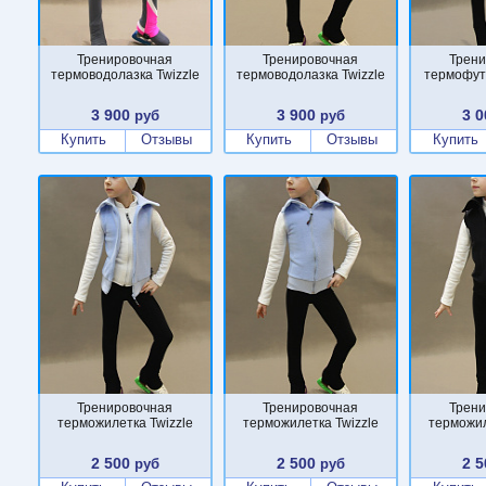
Тренировочная
Тренировочная
Трени
термоводолазка Twizzle
термоводолазка Twizzle
термофут
3 900
3 900
3 0
руб
руб
Купить
Отзывы
Купить
Отзывы
Купить
Тренировочная
Тренировочная
Трени
терможилетка Twizzle
терможилетка Twizzle
терможил
2 500
2 500
2 5
руб
руб