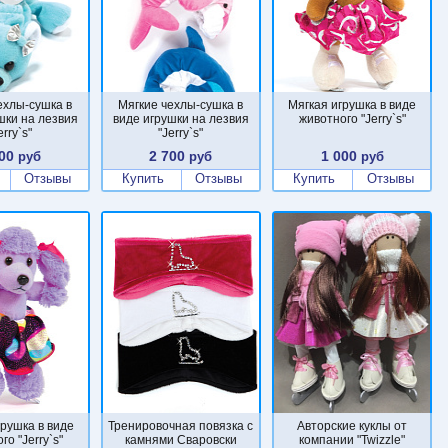
ехлы-сушка в
Мягкие чехлы-сушка в
Мягкая игрушка в виде
шки на лезвия
виде игрушки на лезвия
животного "Jerry`s"
erry`s"
"Jerry`s"
00
2 700
1 000
руб
руб
руб
Отзывы
Купить
Отзывы
Купить
Отзывы
грушка в виде
Тренировочная повязка с
Авторские куклы от
го "Jerry`s"
камнями Сваровски
компании "Twizzle"